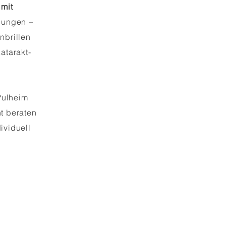
 mit
lungen –
enbrillen
atarakt-
Pulheim
t beraten
ividuell