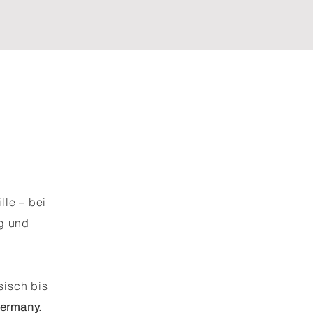
lle – bei
ng und
sisch bis
Germany.