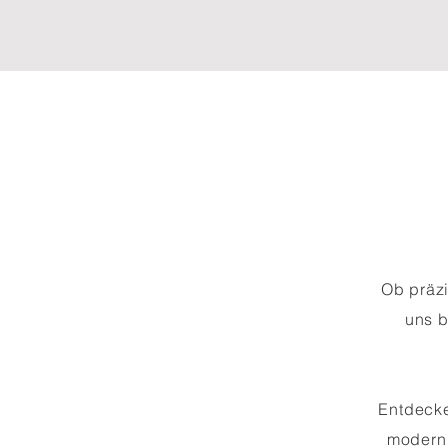
Ob präzi
uns b
E
ntdeck
modern 