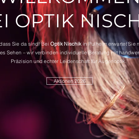
I OPTIK NISC
dass Sie da sind! Bei
Optik Nischik
in Pulheim erwartet Sie 
tes Sehen – wir verbinden individuelle Beratung mit handwer
Präzision und echter Leidenschaft für Augenoptik.
Aktionen 2026