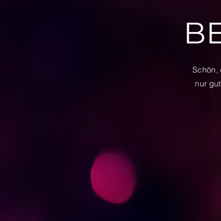
BE
Schön, 
nur gu