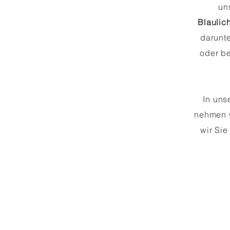
un
Blaulich
darunt
oder
be
In uns
nehmen 
wir Sie